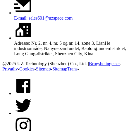
E-mail: sales601@uzspace.com
Adresse: Nr. 2, nr. 4, nr. 5 og nr. 14, zone 3, LianHe
industriområde, Nanyue-samfundet, Baolong-underdistriktet,
Long Gang-distriktet, Shenzhen City, Kina
@2025 UZ Technology (Shenzhen) Co., Ltd. |
Brugsbetingelser
-
Privatliv
-
Cookies
-
Sitemap
-
SitemapTrans
-