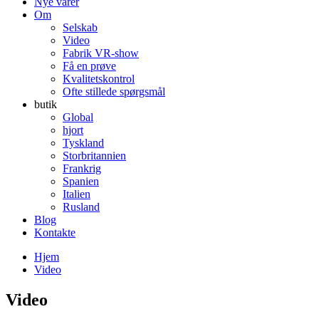
Nye varer
Om
Selskab
Video
Fabrik VR-show
Få en prøve
Kvalitetskontrol
Ofte stillede spørgsmål
butik
Global
hjort
Tyskland
Storbritannien
Frankrig
Spanien
Italien
Rusland
Blog
Kontakte
Hjem
Video
Video