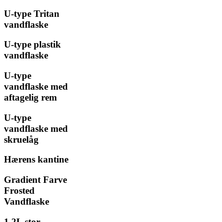
U-type Tritan
vandflaske
U-type plastik
vandflaske
U-type
vandflaske med
aftagelig rem
U-type
vandflaske med
skruelåg
Hærens kantine
Gradient Farve
Frosted
Vandflaske
1,2L stor